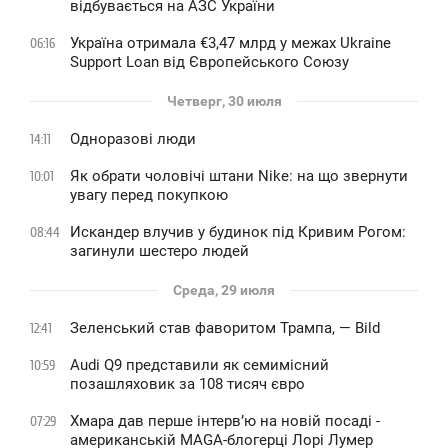
відбувається на АЗС України
Україна отримала €3,47 млрд у межах Ukraine
06:16
Support Loan від Європейського Союзу
Четверг, 30 июля
Одноразові люди
14:11
Як обрати чоловічі штани Nike: на що звернути
10:01
увагу перед покупкою
Искандер влучив у будинок під Кривим Рогом:
08:44
загинули шестеро людей
Среда, 29 июля
Зеленський став фаворитом Трампа, — Bild
12:41
Audi Q9 представили як семимісний
10:59
позашляховик за 108 тисяч євро
Хмара дав перше інтервʼю на новій посаді -
07:29
американській MAGA-блогерці Лорі Лумер