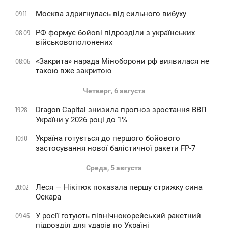
Москва здригнулась від сильного вибуху
09:11
РФ формує бойові підрозділи з українських
08:09
військовополонених
«Закрита» нарада Міноборони рф виявилася не
08:06
такою вже закритою
Четверг, 6 августа
Dragon Capital знизила прогноз зростання ВВП
19:28
України у 2026 році до 1%
Україна готується до першого бойового
10:10
застосування нової балістичної ракети FP-7
Среда, 5 августа
Леся — Нікітюк показала першу стрижку сина
20:02
Оскара
У росії готують північнокорейський ракетний
09:46
підрозділ для ударів по Україні