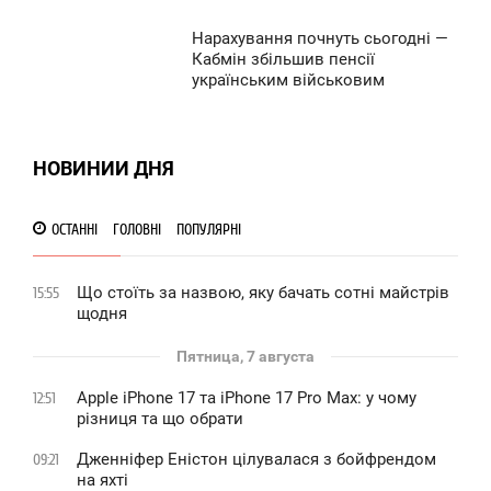
СРЕДА
Нарахування почнуть сьогодні —
3:33
Кабмін збільшив пенсії
971
українським військовим
СРЕДА
0
НОВИНИИ ДНЯ
938
ОСТАННІ
ГОЛОВНІ
ПОПУЛЯРНІ
Що стоїть за назвою, яку бачать сотні майстрів
15:55
щодня
Пятница, 7 августа
Apple iPhone 17 та iPhone 17 Pro Max: у чому
12:51
різниця та що обрати
Дженніфер Еністон цілувалася з бойфрендом
09:21
на яхті