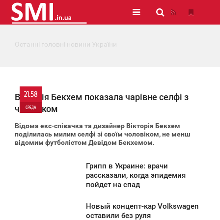
Останні головні новини України
21:58
Вікторія Бекхем показала чарівне селфі з
чоловіком
СРЕДА
Відома екс-співачка та дизайнер Вікторія Бекхем
0
поділилась милим селфі зі своїм чоловіком, не менш
відомим футболістом Девідом Бекхемом.
2 106
Грипп в Украине: врачи
3:43
рассказали, когда эпидемия
пойдет на спад
СРЕДА
Новый концепт-кар Volkswagen
1 616
3:39
оставили без руля