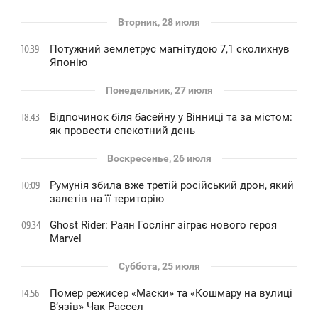
Вторник, 28 июля
Потужний землетрус магнітудою 7,1 сколихнув
10:39
Японію
Понедельник, 27 июля
Відпочинок біля басейну у Вінниці та за містом:
18:43
як провести спекотний день
Воскресенье, 26 июля
Румунія збила вже третій російський дрон, який
10:09
залетів на її територію
Ghost Rider: Раян Гослінг зіграє нового героя
09:34
Marvel
Суббота, 25 июля
Помер режисер «Маски» та «Кошмару на вулиці
14:56
В’язів» Чак Рассел