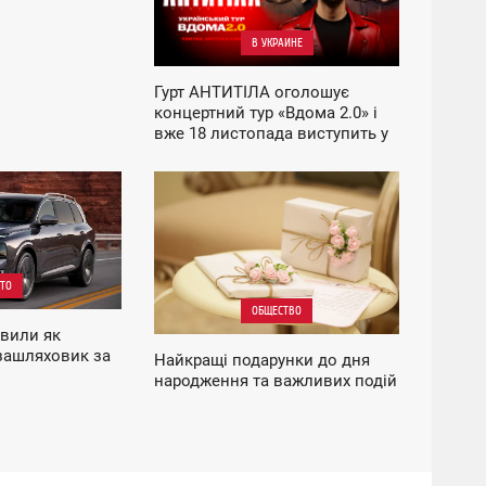
В УКРАИНЕ
Гурт АНТИТІЛА оголошує
концертний тур «Вдома 2.0» і
вже 18 листопада виступить у
Вінниці.
11:19
ЧЕТВЕРГ
ТО
ОБЩЕСТВО
авили як
зашляховик за
Найкращі подарунки до дня
народження та важливих подій