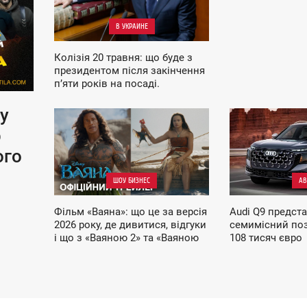
В УКРАИНЕ
Колізія 20 травня: що буде з
президентом після закінчення
п’яти років на посаді.
Відповідь ЦВК
у
14:59
10:59
р
ВОСКРЕСЕНЬЕ
СРЕДА
ого
АВ
ШОУ БИЗНЕС
Audi Q9 предст
Фільм «Ваяна»: що це за версія
семимісний по
2026 року, де дивитися, відгуки
108 тисяч євро
і що з «Ваяною 2» та «Ваяною
3»