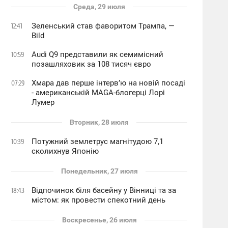
Среда, 29 июля
Зеленський став фаворитом Трампа, —
12:41
Bild
Audi Q9 представили як семимісний
10:59
позашляховик за 108 тисяч євро
Хмара дав перше інтервʼю на новій посаді
07:29
- американській MAGA-блогерці Лорі
Лумер
Вторник, 28 июля
Потужний землетрус магнітудою 7,1
10:39
сколихнув Японію
Понедельник, 27 июля
Відпочинок біля басейну у Вінниці та за
18:43
містом: як провести спекотний день
Воскресенье, 26 июля