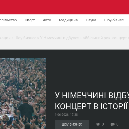
спільство
Спорт
Авто
Медицина
Наука
Шоу-бізнес
кации
»
Шоу бизнес
» У Німеччині відбувся найбільший рок-концерт в 
У НІМЕЧЧИНІ ВІД
КОНЦЕРТ В ІСТОРІЇ
1-06-2026, 17:38
0
0
ШОУ БИЗНЕС