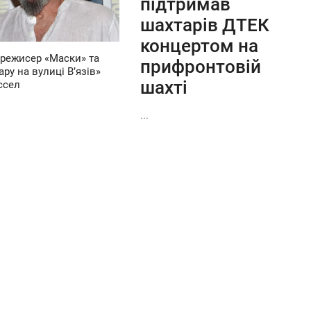
підтримав
шахтарів ДТЕК
концертом на
режисер «Маски» та
прифронтовій
ру на вулиці В’язів»
шахті
ссел
...