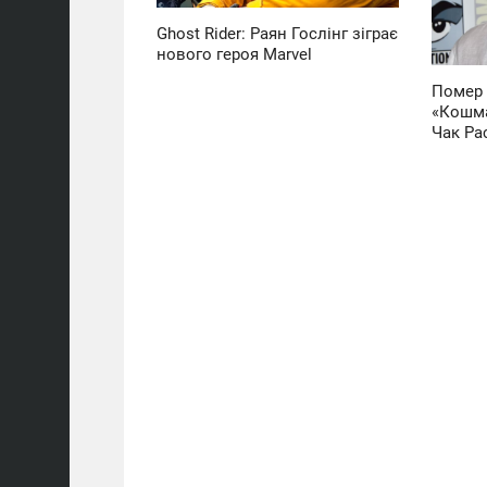
Ghost Rider: Раян Гослінг зіграє
нового героя Marvel
Помер 
«Кошма
Чак Ра