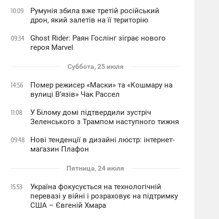
Румунія збила вже третій російський
10:09
дрон, який залетів на її територію
Ghost Rider: Раян Гослінг зіграє нового
09:34
героя Marvel
Суббота, 25 июля
Помер режисер «Маски» та «Кошмару на
14:56
вулиці В’язів» Чак Рассел
У Білому домі підтвердили зустріч
11:08
Зеленського з Трампом наступного тижня
Нові тенденції в дизайні люстр: інтернет-
09:48
магазин Плафон
Пятница, 24 июля
Україна фокусується на технологічній
15:53
перевазі у війні і розраховує на підтримку
США – Євгеній Хмара