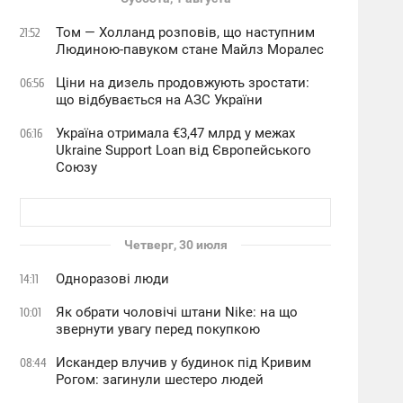
Том — Холланд розповів, що наступним
21:52
Людиною-павуком стане Майлз Моралес
Ціни на дизель продовжують зростати:
06:56
що відбувається на АЗС України
Україна отримала €3,47 млрд у межах
06:16
Ukraine Support Loan від Європейського
Союзу
Четверг, 30 июля
Одноразові люди
14:11
Як обрати чоловічі штани Nike: на що
10:01
звернути увагу перед покупкою
Искандер влучив у будинок під Кривим
08:44
Рогом: загинули шестеро людей