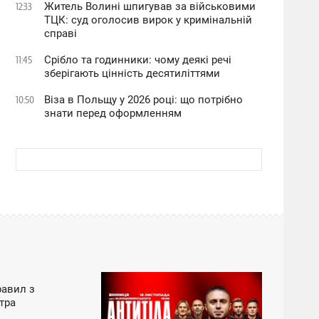
Житель Волині шпигував за військовими
12:33
ТЦК: суд оголосив вирок у кримінальній
справі
Срібло та годинники: чому деякі речі
11:45
зберігають цінність десятиліттями
Віза в Польщу у 2026 році: що потрібно
10:50
знати перед оформленням
ОРТ
равил з
21:04
стра
ЧЕТВЕРГ