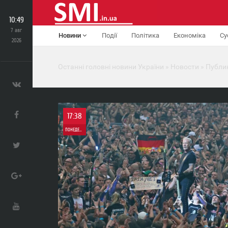
10:49
7 авг
Новини
Події
Політика
Економіка
Су
2026
Останні головні новини України
»
Новости
»
Публи
17:38
ПОНЕДЕЛЬНИК
0
0