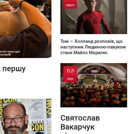
СУББОТА
0
Том — Холланд розповів, що
наступним Людиною-павуком
стане Майлз Моралес
а першу
15:21
СРЕДА
0
0
Святослав
Вакарчук