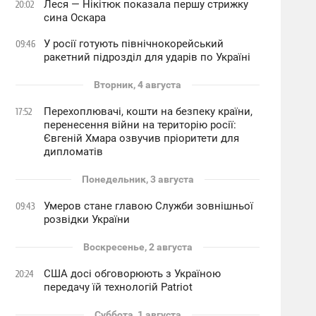
Леся — Нікітюк показала першу стрижку
20:02
сина Оскара
У росії готують північнокорейський
09:46
ракетний підрозділ для ударів по Україні
Вторник, 4 августа
Перехоплювачі, кошти на безпеку країни,
17:52
перенесення війни на територію росії:
Євгеній Хмара озвучив пріоритети для
дипломатів
Понедельник, 3 августа
Умеров стане главою Служби зовнішньої
09:43
розвідки України
Воскресенье, 2 августа
США досі обговорюють з Україною
20:24
передачу їй технологій Patriot
Суббота, 1 августа