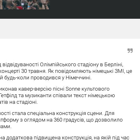
 відвідуваності Олімпійського стадіону в Берліні,
концерті 30 травня. Як повідомляють німецькі ЗМІ, це
й будь-коли проводився у Німеччині.
иконав кавер-версію пісні Sonne культового
Гетфілд та музиканти співали текст німецькою
ів на стадіоні.
ості стала спеціальна конструкція сцени. Для
тформу з оглядом на 360 градусів, що дозволило
чами.
а додаткова підвищена конструкція, на якій під час