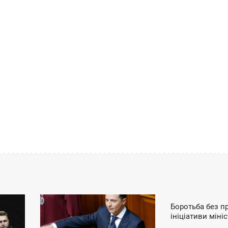
СП
Боротьба без п
13:35
12:54
ініціативи міні
СРЕДА
ПЯТНИЦА