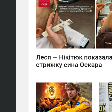
СРЕДА
0
0
Леся — Нікітюк показал
стрижку сина Оскара
...
09:34
14:56
ВОСКРЕСЕНЬЕ
СУББОТА
0
0