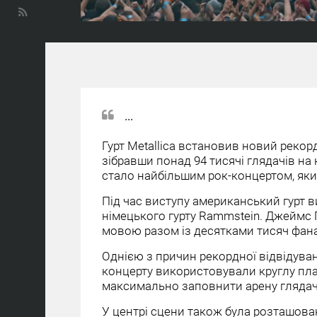
...
Гурт Metallica встановив новий рекорд
зібравши понад 94 тисячі глядачів на 
стало найбільшим рок-концертом, яки
Під час виступу американський гурт в
німецького гурту Rammstein. Джеймс 
мовою разом із десятками тисяч фанат
Однією з причин рекордної відвідуван
концерту використовували круглу пла
максимально заповнити арену гляда
У центрі сцени також була розташован