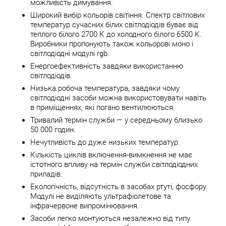
можливість димування.
Широкий вибір кольорів світіння. Спектр світлових
температур сучасних білих світлодіодів буває від
теплого білого 2700 К до холодного білого 6500 К.
Виробники пропонують також кольорові моно і
світлодіодні модулі rgb.
Енергоефективність завдяки використанню
світлодіодів.
Низька робоча температура, завдяки чому
світлодіодні засоби можна використовувати навіть
в приміщеннях, які погано вентилюються.
Тривалий термін служби — у середньому близько
50 000 годин.
Нечутливість до дуже низьких температур.
Кількість циклів включення-вимкнення не має
істотного впливу на термін служби світлодіодних
приладів.
Екологічність, відсутність в засобах ртуті, фосфору.
Модулі не виділяють ультрафіолетове та
інфрачервоне випромінювання.
Засоби легко монтуються незалежно від типу