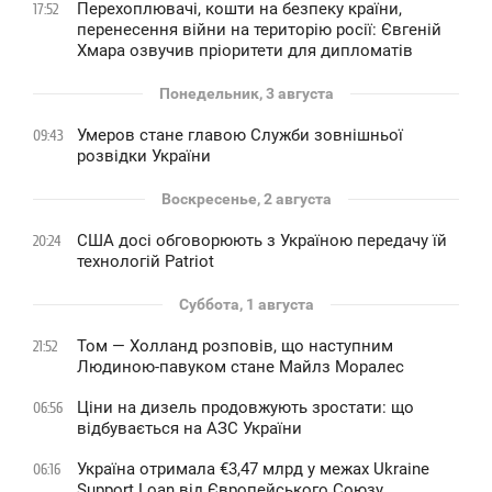
Перехоплювачі, кошти на безпеку країни,
17:52
перенесення війни на територію росії: Євгеній
Хмара озвучив пріоритети для дипломатів
Понедельник, 3 августа
Умеров стане главою Служби зовнішньої
09:43
розвідки України
Воскресенье, 2 августа
США досі обговорюють з Україною передачу їй
20:24
технологій Patriot
Суббота, 1 августа
Том — Холланд розповів, що наступним
21:52
Людиною-павуком стане Майлз Моралес
Ціни на дизель продовжують зростати: що
06:56
відбувається на АЗС України
Україна отримала €3,47 млрд у межах Ukraine
06:16
Support Loan від Європейського Союзу