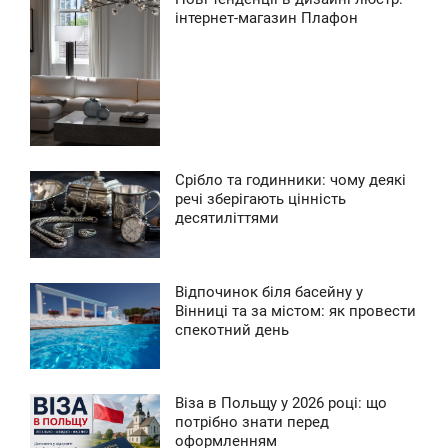
9:48
інтернет-магазин Плафон
УББОТА
0
Срібло та годинники: чому деякі
1:45
речі зберігають цінність
десятиліттями
ЯТНИЦА
0
Відпочинок біля басейну у
8:43
Вінниці та за містом: як провести
спекотний день
ПОНЕДЕЛЬНИК
109
Віза в Польщу у 2026 році: що
0:50
потрібно знати перед
оформленням
ЯТНИЦА