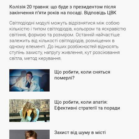
Колізія 20 травня: що буде з президентом після
закінчення п’яти років на посаді. Відповідь ЦВК
Світлодіодні модулі можуть відрізнятися між собою
кількістю і типом світлодіодів, кольором та яскравістю
світіння, формою та розміром. Останній найчастіше
залежить від кількості світлодіодів, розміщених в
одному елементі. До інших розбіжностей відносять
ступінь захисту, напругу живлення, кут розсіювання
світла, метод керування.
Що робити, коли сняться
1:49
померлі?
ТОРНИК
Що робити, коли апатія:
2:10
Ефективні стратегії та поради
ЕТВЕРГ
Захист від шуму в місті
0:16