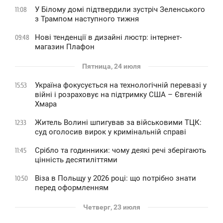
У Білому домі підтвердили зустріч Зеленського
11:08
з Трампом наступного тижня
Нові тенденції в дизайні люстр: інтернет-
09:48
магазин Плафон
Пятница, 24 июля
Україна фокусується на технологічній перевазі у
15:53
війні і розраховує на підтримку США – Євгеній
Хмара
Житель Волині шпигував за військовими ТЦК:
12:33
суд оголосив вирок у кримінальній справі
Срібло та годинники: чому деякі речі зберігають
11:45
цінність десятиліттями
Віза в Польщу у 2026 році: що потрібно знати
10:50
перед оформленням
Четверг, 23 июля