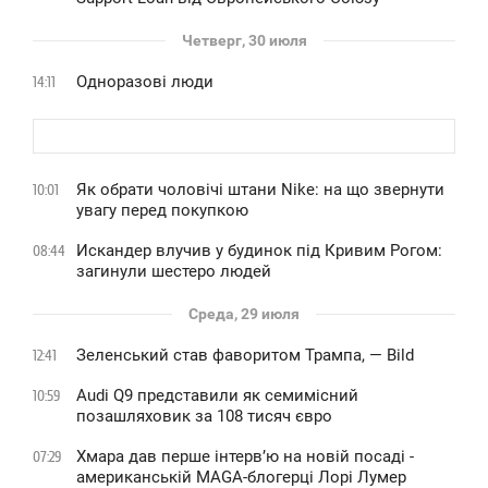
Четверг, 30 июля
Одноразові люди
14:11
Як обрати чоловічі штани Nike: на що звернути
10:01
увагу перед покупкою
Искандер влучив у будинок під Кривим Рогом:
08:44
загинули шестеро людей
Среда, 29 июля
Зеленський став фаворитом Трампа, — Bild
12:41
Audi Q9 представили як семимісний
10:59
позашляховик за 108 тисяч євро
Хмара дав перше інтервʼю на новій посаді -
07:29
американській MAGA-блогерці Лорі Лумер