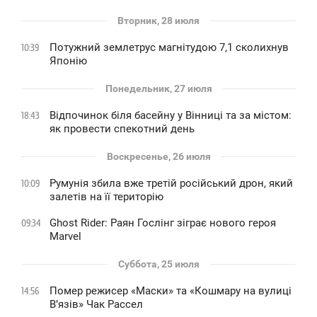
Вторник, 28 июля
Потужний землетрус магнітудою 7,1 сколихнув
10:39
Японію
Понедельник, 27 июля
Відпочинок біля басейну у Вінниці та за містом:
18:43
як провести спекотний день
Воскресенье, 26 июля
Румунія збила вже третій російський дрон, який
10:09
залетів на її територію
Ghost Rider: Раян Гослінг зіграє нового героя
09:34
Marvel
Суббота, 25 июля
Помер режисер «Маски» та «Кошмару на вулиці
14:56
В’язів» Чак Рассел