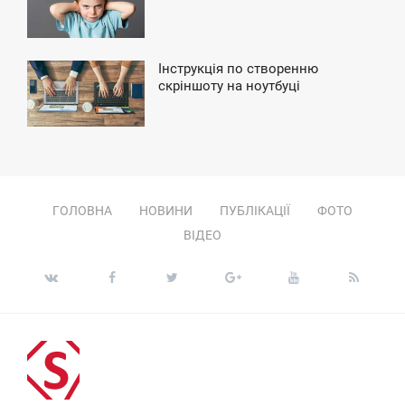
УББОТА
Інструкція по створенню
13:12
скріншоту на ноутбуці
УББОТА
ГОЛОВНА
НОВИНИ
ПУБЛІКАЦІЇ
ФОТО
ВІДЕО