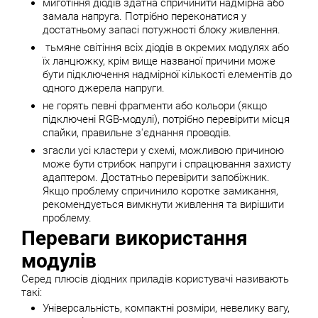
миготіння діодів здатна спричинити надмірна або
замала напруга. Потрібно переконатися у
достатньому запасі потужності блоку живлення.
тьмяне світіння всіх діодів в окремих модулях або
їх ланцюжку, крім вище названої причини може
бути підключення надмірної кількості елементів до
одного джерела напруги.
не горять певні фрагменти або кольори (якщо
підключені RGB-модулі), потрібно перевірити місця
спайки, правильне з'єднання проводів.
згасли усі кластери у схемі, можливою причиною
може бути стрибок напруги і спрацювання захисту
адаптером. Достатньо перевірити запобіжник.
Якщо проблему спричинило коротке замикання,
рекомендується вимкнути живлення та вирішити
проблему.
Переваги використання
модулів
Серед плюсів діодних приладів користувачі називають
такі:
Універсальність, компактні розміри, невелику вагу,