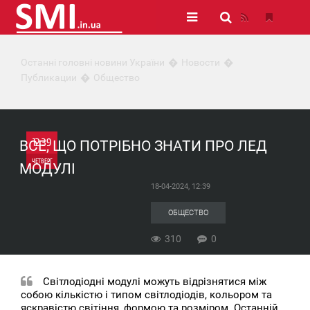
Останні головні новини України
Новости
Публикации
Общество
12:39
ВСЕ, ЩО ПОТРІБНО ЗНАТИ ПРО ЛЕД
ЧЕТВЕРГ
МОДУЛІ
18-04-2024, 12:39
0
ОБЩЕСТВО
310
310
0
Світлодіодні модулі можуть відрізнятися між
собою кількістю і типом світлодіодів, кольором та
яскравістю світіння, формою та розміром. Останній